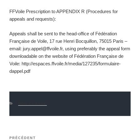
FFVoile Prescription to APPENDIX R (Procedures for
appeals and requests):
Appeals shall be sent to the head-office of Fédération
Française de Voile, 17 rue Henri Bocquillon, 75015 Paris –
email: jury.appel@ffvoile.fr, using preferably the appeal form
downloadable on the website of Fédération Française de
Voile: http://espaces.ffvoile.fr/media/127235/formulaire-
dappel.pdf
CATÉGORIES
NON CLASSÉ
Navigation
Article
PRÉCÉDENT