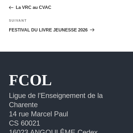
de
précédent
La VRC au CVAC
l’article
Article
SUIVANT
suivant
FESTIVAL DU LIVRE JEUNESSE 2026
Extranet
FCOL
Ligue de l’Enseignement de la
Charente
14 rue Marcel Paul
CS 60021
16023 ANGOULÊME Cedex