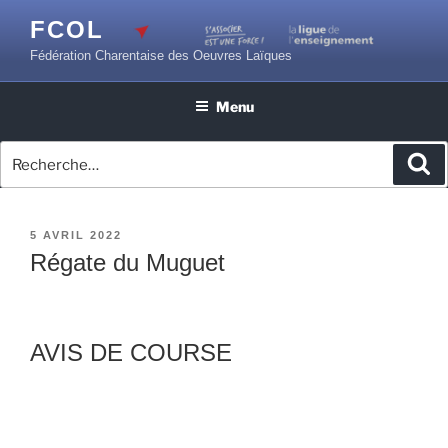
Aller
FCOL
au
Fédération Charentaise des Oeuvres Laïques
contenu
principal
Menu
Recherche
Re
pour
:
PUBLIÉ
5 AVRIL 2022
LE
Régate du Muguet
AVIS DE COURSE