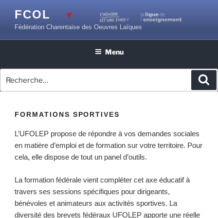
Aller
FCOL
au
Fédération Charentaise des Oeuvres Laïques
contenu
principal
Menu
Recherche
Re
pour
:
FORMATIONS SPORTIVES
L’UFOLEP propose de répondre à vos demandes sociales
en matière d’emploi et de formation sur votre territoire. Pour
cela, elle dispose de tout un panel d’outils.
La formation fédérale vient compléter cet axe éducatif à
travers ses sessions spécifiques pour dirigeants,
bénévoles et animateurs aux activités sportives. La
diversité des brevets fédéraux UFOLEP apporte une réelle