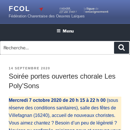
Aller
FCOL
au
Fédération Charentaise des Oeuvres Laïques
contenu
principal
Menu
Recherche
Re
pour
:
PUBLIÉ
14 SEPTEMBRE 2020
LE
Soirée portes ouvertes chorale Les
Poly’Sons
Mercredi 7 octobre 2020 de 20 h 15 à 22 h 00
(sous
réserve des conditions sanitaires), salle des fêtes de
Villefagnan (16240), accueil de nouveaux choristes.
Vous aimez chantez ? Besoin d’un peu de légèreté ?