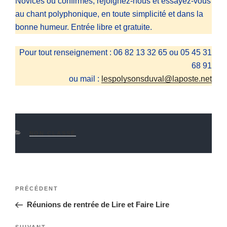
Novices ou confirmés, rejoignez-nous et essayez-vous
au chant polyphonique, en toute simplicité et dans la
bonne humeur. Entrée libre et gratuite.
Pour tout renseignement : 06 82 13 32 65 ou 05 45 31
68 91
ou mail :
lespolysonsduval@laposte.net
CATÉGORIES
NON CLASSÉ
Navigation
Article
PRÉCÉDENT
de
précédent
Réunions de rentrée de Lire et Faire Lire
l’article
SUIVANT