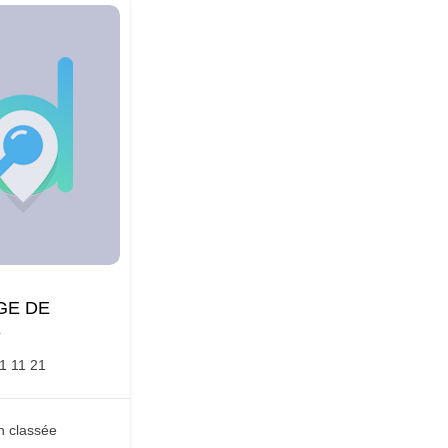
GE DE
E
1 11 21
n classée