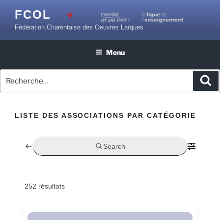
Aller
FCOL
au
Fédération Charentaise des Oeuvres Laïques
contenu
principal
Menu
Recherche
Re
pour
:
LISTE DES ASSOCIATIONS PAR CATÉGORIE
Search
252
résultats